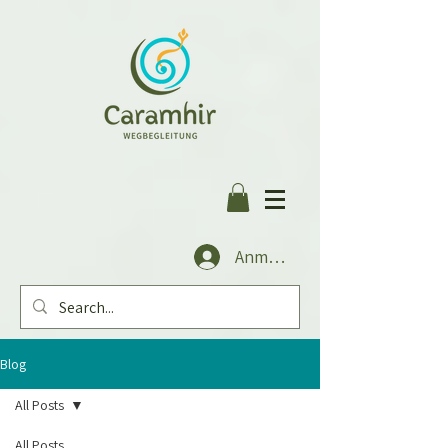
Anmelden
Blog
All Posts
All Posts