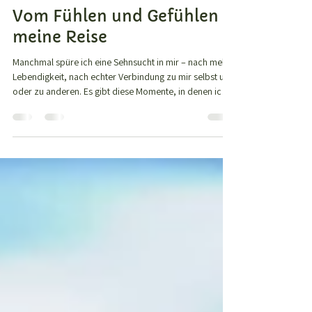
Dirk Badura
15. Nov. 2025
2 Min. Lesezeit
Vom Fühlen und Gefühlen –
meine Reise
Manchmal spüre ich eine Sehnsucht in mir – nach mehr
Lebendigkeit, nach echter Verbindung zu mir selbst und
oder zu anderen. Es gibt diese Momente, in denen ich
merke: Ich funktioniere, aber ich fühle nicht wirklich.
Kennst du das auch? Eigentlich wollte ich eine kurze
Abhandlung über Gefühle und meine Erfahrungen
schreiben. Ich dachte ich habe schon viel verstanden.
Doch z.B. die Texte in der Serie von Klaus Eidenschink (
https://hephaistos.org/konzept/linkedin-serie/# ) hab